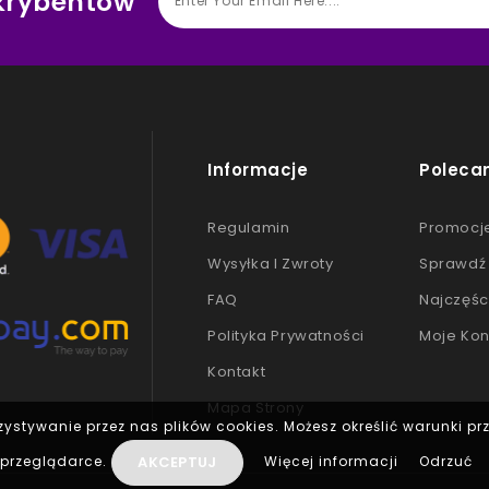
skrybentów
Informacje
Poleca
Regulamin
Promocj
Wysyłka I Zwroty
Sprawdź 
FAQ
Najczęśc
Polityka Prywatności
Moje Kon
Kontakt
Mapa Strony
zystywanie przez nas plików cookies. Możesz określić warunki p
AKCEPTUJ
przeglądarce.
Więcej informacji
Odrzuć