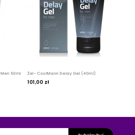
 Men 50ml
Żel- CoolMann Delay Gel (40ml)
Cena
Cena
101,00 zł
95,00 