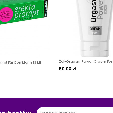
Żel-Orgasm Power Cream For
ompt Für Den Mann 13 Ml
Cena
50,00 zł