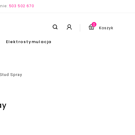
nie:
503 502 670
0
Koszyk
Elektrostymulacja
 Stud Spray
ay