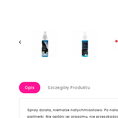
Opis
Szczegóły Produktu
Spray działa, niemalże natychmiastowo. Po nałoż
partnerki. Nie opóźni jej orgazmu, nie przeszkad