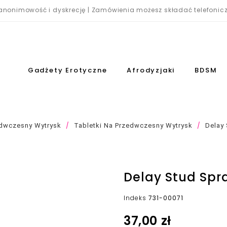
nonimowość i dyskrecję | Zamówienia możesz składać telefonicz
Gadżety Erotyczne
Afrodyzjaki
BDSM
dwczesny Wytrysk
Tabletki Na Przedwczesny Wytrysk
Delay
Delay Stud Spr
Indeks
731-00071
37,00 zł