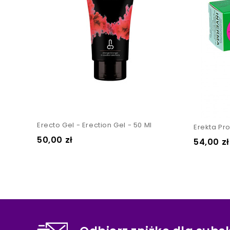
Erecto Gel - Erection Gel - 50 Ml
Erekta Pr
Cena
50,00 zł
Cena
54,00 zł