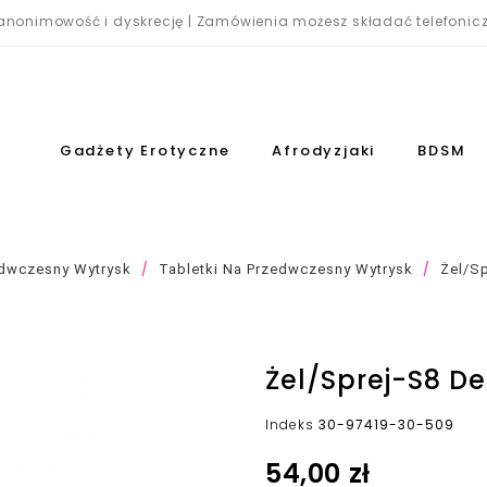
nonimowość i dyskrecję | Zamówienia możesz składać telefonicz
Gadżety Erotyczne
Afrodyzjaki
BDSM
dwczesny Wytrysk
Tabletki Na Przedwczesny Wytrysk
Żel/sp
Żel/sprej-S8 De
Indeks
30-97419-30-509
54,00 zł