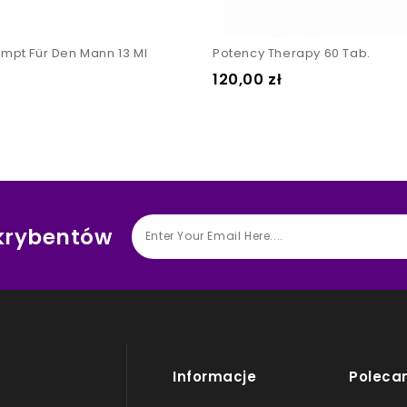
ompt Für Den Mann 13 Ml
Potency Therapy 60 Tab.
Cena
120,00 zł
skrybentów
Informacje
Poleca