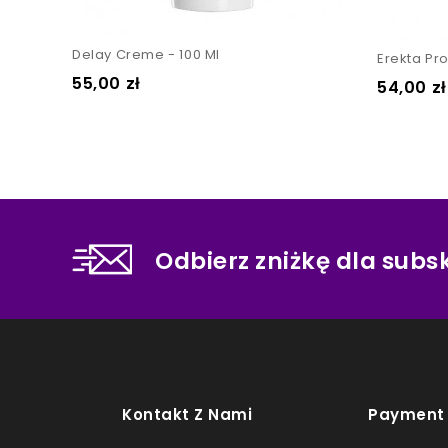
Delay Creme - 100 Ml
Erekta Pr
Cena
55,00 zł
Cena
54,00 zł
Odbierz zniżkę dla sub
Kontakt Z Nami
Payment