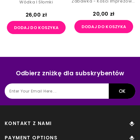
Zabawka - Kości Imprezowe- Na 30 Urodziny - Różne Kolory
Wódka I Słomki
Cena
20,00 zł
Cena
26,00 zł
DODAJ DO KOSZYKA
DODAJ DO KOSZYKA
Odbierz zniżkę dla subskrybentów
KONTAKT Z NAMI
PAYMENT OPTIONS