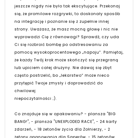
jeszcze nigdy nie było tak ekscytujące. Przekonaj
się, że promilowe rozgrywki, to doskonały sposób
na integrację i poznanie się z zupełnie innej
strony. Uważasz, że masz mocną głowę i nic nie
wyprowadzi Cię z równowagi? Sprawdź, czy uda
Ci się rozbroić bombę po odstresowaniu za
pomocą wysokoprocentowego „napoju”. Pamiętaj,
że każdy Twój krok może skończyć się przegraną
lub upiciem całej drużyny. Nie dawaj się zbyt
często postrzelić, bo „lekarstwo” może nieco
przytępić Twoje zmysły i doprowadzić do
chwilowej
niepoczytalności ;).
Co znajduje się w opakowaniu? - plansza "BIG
BANG!", - plansza "UNEXPLODED RACE", - 24 karty
zdarzeń, - 18 żetonów życia dla Żołnierzy, - 2
żetony opanowania dla Saperów, - 15 żetonów