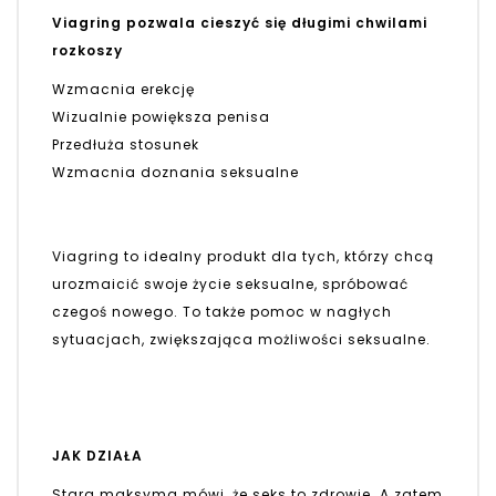
Viagring pozwala cieszyć się długimi chwilami
rozkoszy
Wzmacnia erekcję
Wizualnie powiększa penisa
Przedłuża stosunek
Wzmacnia doznania seksualne
Viagring to idealny produkt dla tych, którzy chcą
urozmaicić swoje życie seksualne, spróbować
czegoś nowego. To także pomoc w nagłych
sytuacjach, zwiększająca możliwości seksualne.
JAK DZIAŁA
Stara maksyma mówi, że seks to zdrowie. A zatem