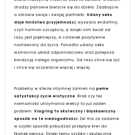
drodzy panowie bierzcie się do dzieła. Zadbajcie
o zdrowie swoje i swojej partnerki.
Udany seks
daje mnóstwo przyjemności
, wyzwala endorfiny,
czyli hormon szczęścia, a dzięki nim świat od
razu jest piękniejszy, a człowiek pozytywnie
nastawiony do życia. Ponadto udany seks
wzmacnia układ odpornościowy oraz polepsza
kondycję całego organizmu. Od razu chce się żyć
i chce się oczywiście więcej i więcej.
Problemy w sferze intymnej zamień na
pełne
satysfakcji życie erotyczne
. Brak czy też
niemożność utrzymania erekcji to już żaden
problem.
Viagring to skuteczny i błyskawiczny
sposób na te niedogodności.
Żel ma za zadanie
w szybki sposób pobudzać przepływ krwi do
tkanek penisa. Dzięki temu szybko i skutecznie