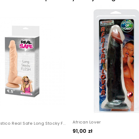
African Lover
Fallo Realistico Real Safe Long Stocky Flesh
Cena
91,00 zł
ł