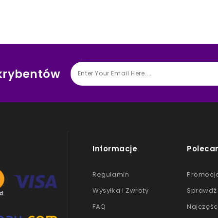
skrybentów
Informacje
Poleca
Regulamin
Promocj
Wysyłka I Zwroty
Sprawdź 
FAQ
Najczęśc