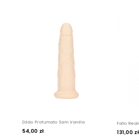
Dildo Profumato Sam Vanilla
Cena
54,00 zł
Cena
131,00 z