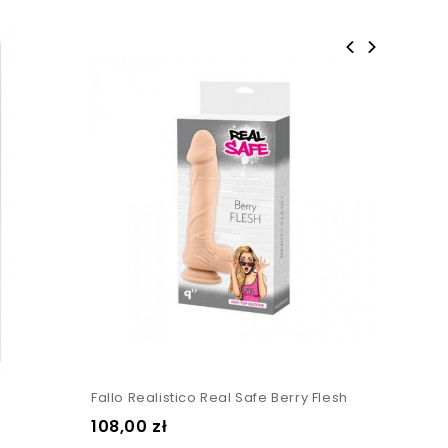
Dildo 
Fallo Realistico Real Safe Berry Flesh
Cena
68,00 
Cena
108,00 zł