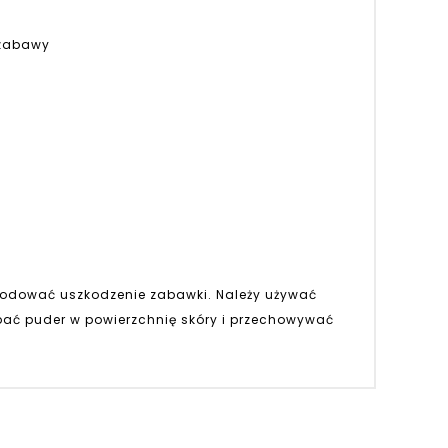
 zabawy
owodować uszkodzenie zabawki. Należy używać
epać puder w powierzchnię skóry i przechowywać