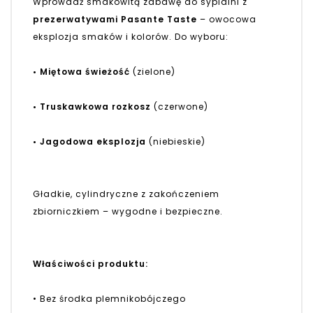
Wprowadź smakowitą zabawę do sypialni z
prezerwatywami Pasante Taste
– owocowa
eksplozja smaków i kolorów. Do wyboru:
• Miętowa świeżość
(zielone)
• Truskawkowa rozkosz
(czerwone)
• Jagodowa eksplozja
(niebieskie)
Gładkie, cylindryczne z zakończeniem
zbiorniczkiem – wygodne i bezpieczne.
Właściwości produktu:
• Bez środka plemnikobójczego