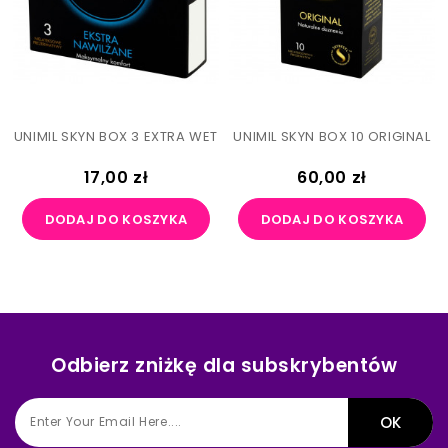
UNIMIL SKYN BOX 3 EXTRA WET
UNIMIL SKYN BOX 10 ORIGINAL
Cena
Cena
17,00 zł
60,00 zł
DODAJ DO KOSZYKA
DODAJ DO KOSZYKA
Odbierz zniżkę dla subskrybentów