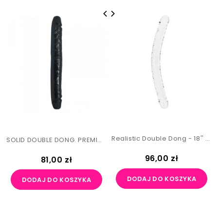
Realistic Double Dong - 18'' / 45 Cm
SOLID DOUBLE DONG. PREMIUM TPE MATERIAL.
Cena
96,00 zł
Cena
81,00 zł
DODAJ DO KOSZYKA
DODAJ DO KOSZYKA