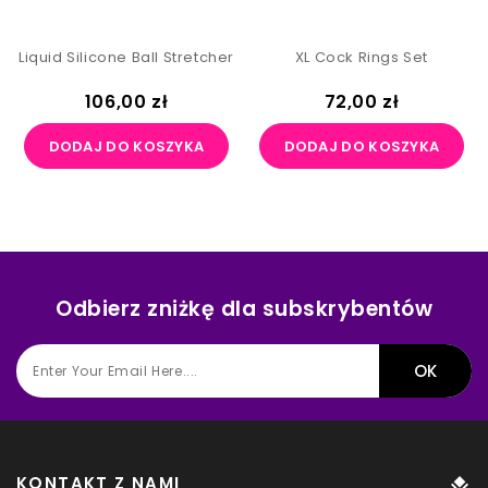
Liquid Silicone Ball Stretcher
XL Cock Rings Set
Cena
Cena
106,00 zł
72,00 zł
DODAJ DO KOSZYKA
DODAJ DO KOSZYKA
Odbierz zniżkę dla subskrybentów
KONTAKT Z NAMI