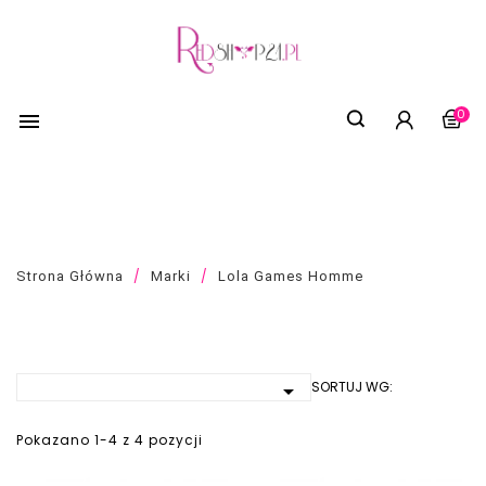
0

LISTA PRODUKTÓW MARKI LOLA GAMES
HOMME
Strona Główna
Marki
Lola Games Homme
SORTUJ WG:

Pokazano 1-4 z 4 pozycji