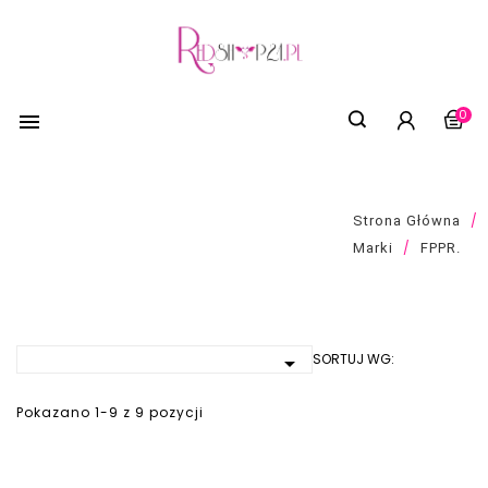
0

LISTA PRODUKTÓW MARKI FPPR.
Strona Główna
Marki
FPPR.
SORTUJ WG:

Pokazano 1-9 z 9 pozycji