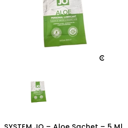

SYSTEM JO – Aloe Sachet – 5 Ml