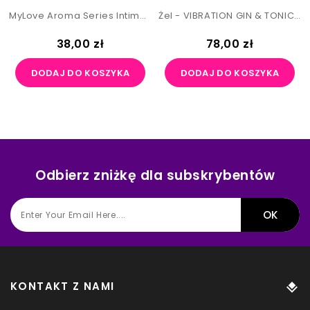
MyLove Aroma Series Intim&Massage 2in1 Pineapple 300ml
Żel - VIBRATION GIN & TONIC 15 Ml
Cena
Cena
38,00 zł
78,00 zł
DODAJ DO KOSZYKA
DODAJ DO KOSZYKA
Odbierz zniżkę dla subskrybentów
KONTAKT Z NAMI