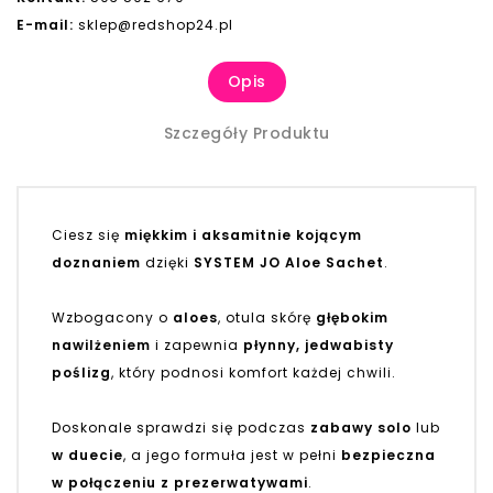
E-mail:
sklep@redshop24.pl
Opis
Szczegóły Produktu
Ciesz się
miękkim i aksamitnie kojącym
doznaniem
dzięki
SYSTEM JO Aloe Sachet
.
Wzbogacony o
aloes
, otula skórę
głębokim
nawilżeniem
i zapewnia
płynny, jedwabisty
poślizg
, który podnosi komfort każdej chwili.
Doskonale sprawdzi się podczas
zabawy solo
lub
w duecie
, a jego formuła jest w pełni
bezpieczna
w połączeniu z prezerwatywami
.