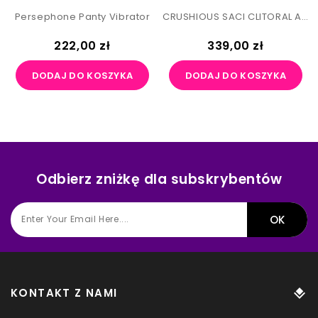
Persephone Panty Vibrator
CRUSHIOUS SACI CLITORAL AND NIPPLE STIMULATOR WITH SUCTION
Cena
Cena
222,00 zł
339,00 zł
DODAJ DO KOSZYKA
DODAJ DO KOSZYKA
Odbierz zniżkę dla subskrybentów
KONTAKT Z NAMI