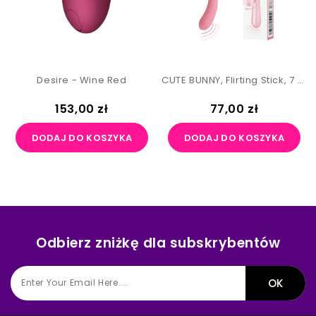
Desire - Wine Red
CUTE BUNNY, Flirting Stick, 7 Vibration Functions, Magnetic USB Charging
Cena
Cena
153,00 zł
77,00 zł
DODAJ DO KOSZYKA
DODAJ DO KOSZYKA
Odbierz zniżkę dla subskrybentów