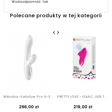
Wodoodporność: tak.
Polecane produkty w tej kategorii
Wibrator-Satisfyer Pro G-Spot Rabbit
PRETTY LOVE - ISAAC, USB 7 Sucking 7 Vibration
Cena
Cena
266,00 zł
219,00 zł