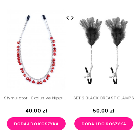
Stymulator- Exclusive Nipple Clamps No.5 - Fetish Boss Series
SET 2 BLACK BREAST CLAMPS
Cena
Cena
40,00 zł
50,00 zł
DODAJ DO KOSZYKA
DODAJ DO KOSZYKA