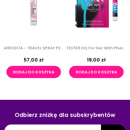
AFRODITA - TRAVEL SPRAY PERFUME 9,5 Ml
TESTER HQ For Her With PheroStrong For Women 1ml
Cena
Cena
57,00 zł
19,00 zł
DODAJ DO KOSZYKA
DODAJ DO KOSZYKA
Odbierz zniżkę dla subskrybentów