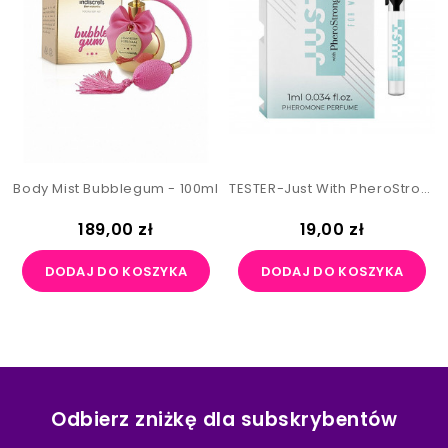
Body Mist Bubblegum - 100ml
TESTER-Just With PheroStrong For Women 1ml
Cena
Cena
189,00 zł
19,00 zł
DODAJ DO KOSZYKA
DODAJ DO KOSZYKA
Odbierz zniżkę dla subskrybentów