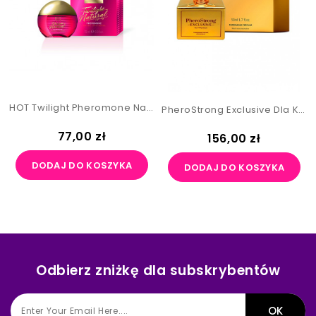
HOT Twilight Pheromone Natural Spray Women 15 Ml
PheroStrong Exclusive Dla Kobiet 50 Ml
Cena
77,00 zł
Cena
156,00 zł
DODAJ DO KOSZYKA
DODAJ DO KOSZYKA
Odbierz zniżkę dla subskrybentów