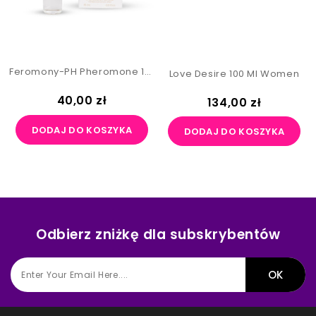
Feromony-PH Pheromone 15 Ml WOMAN "6"
Love Desire 100 Ml Women
Cena
40,00 zł
Cena
134,00 zł
DODAJ DO KOSZYKA
DODAJ DO KOSZYKA
Odbierz zniżkę dla subskrybentów